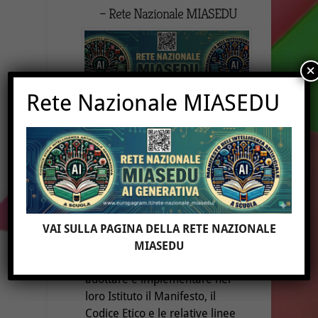
– Rete Nazionale MIASEDU
×
Rete Nazionale MIASEDU
I numeri della Rete
MIASEDU
–
I nostri Partner
–
Area riservata
Il 18 dicembre 2025 è nata la
Rete Nazionale MIASEDU
(Capofila ISIS Europa)
, nella
quale sono confluite oltre
200
VAI SULLA PAGINA DELLA RETE NAZIONALE
Scuole di tutto il territorio
MIASEDU
nazionale
che desiderano
adottare e implementare nel
loro Istituto il Manifesto, il
Codice Etico e le relative linee